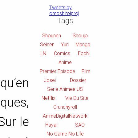
Tweets by
omoshiroiproj
Tags
Shounen
Shoujo
Seinen
Yuri
Manga
LN
Comics
Ecchi
Anime
Premier Episode
Film
qu’en
Josei
Dossier
Serie Animee US
Netflix
Vie Du Site
iques,
Crunchyroll
AnimeDigitalNetwork
Sur le
Hayai
SAO
No Game No Life