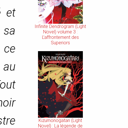
 et
Infinite Dendrogram (Light
 sa
Novel) volume 3 :
L’affrontement des
Superiors
 ce
 au
out
noir
stre
Kizumonogatari (Light
Novel) : La légende de