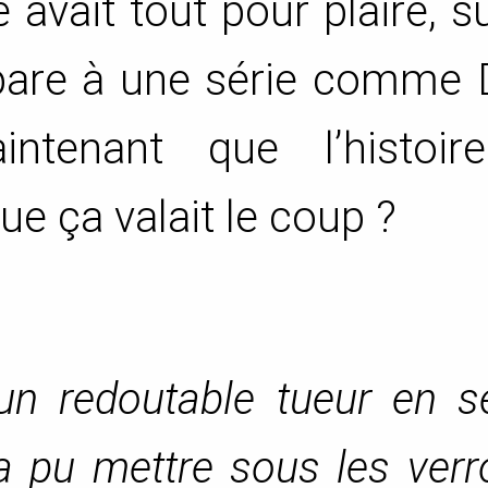
e avait tout pour plaire, s
pare à une série comme 
ntenant que l’histoir
ue ça valait le coup ?
un redoutable tueur en sé
’a pu mettre sous les ver