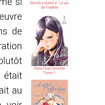
ême si
Novel) volume 4 : Le jeu
de Franklin
oeuvre
ns de
ation
plutôt
Hana l'inaccessible
était
Tome 1
ait au