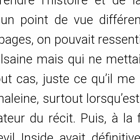
endre l’histoire et de l
un point de vue différen
s pages, on pouvait ressent
lsaine mais qui ne metta
ut cas, juste ce qu’il me f
haleine, surtout lorsqu’es
teur du récit. Puis, à la 
il Inside avait définiti