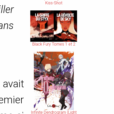
Kiss-Shot
ler
dans
Black Fury Tomes 1 et 2
avait
remier
Infinite Dendrogram (Light