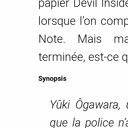
papier Devil Insid
lorsque l’on com
Note. Mais mai
terminée, est-ce q
Synopsis
Yûki Ôgawara, 
que la police n