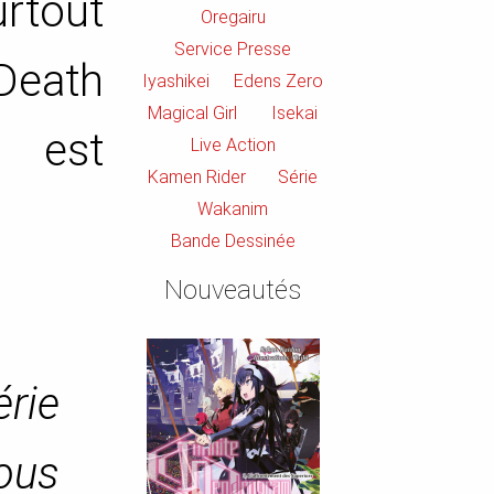
urtout
Oregairu
Service Presse
Death
Iyashikei
Edens Zero
Magical Girl
Isekai
e est
Live Action
Kamen Rider
Série
Wakanim
Bande Dessinée
Nouveautés
rie
rous