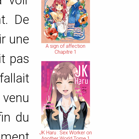
a voir
t. De
ir une
A sign of affection
Chapitre 1
it pas
allait
t venu
fin du
JK Haru : Sex Worker on
vement
Another World Tome 1