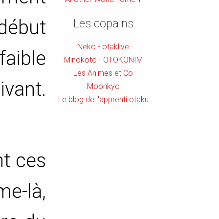
début
Les copains
Neko - otaklive
faible
Minokoto - OTOKONIM
Les Animes et Co
vant.
Moonkyo
Le blog de l'apprenti otaku
nt ces
me-là,