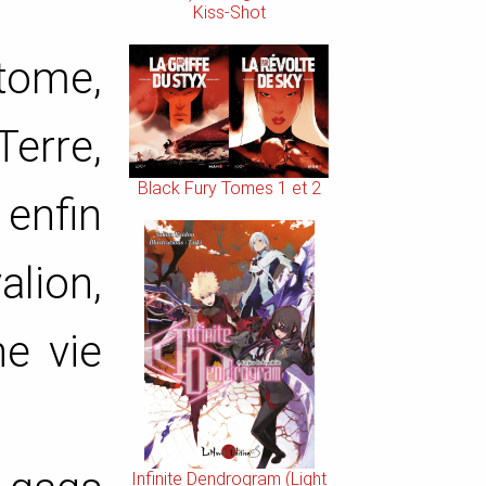
Kiss-Shot
 tome,
Terre,
Black Fury Tomes 1 et 2
enfin
alion,
ne vie
Infinite Dendrogram (Light