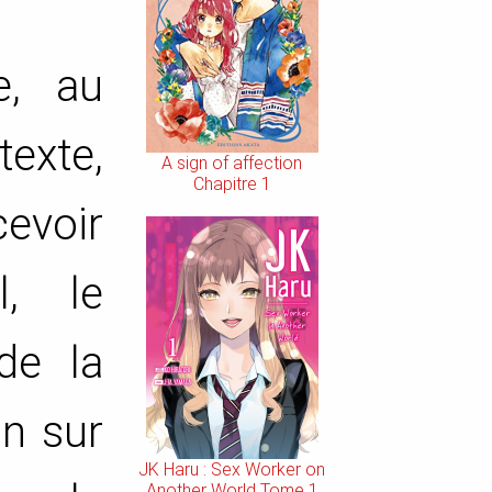
e, au
texte,
A sign of affection
Chapitre 1
cevoir
l, le
de la
on sur
JK Haru : Sex Worker on
Another World Tome 1