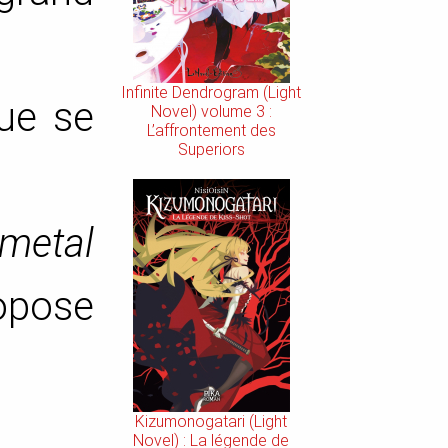
Infinite Dendrogram (Light
que se
Novel) volume 3 :
L’affrontement des
Superiors
lmetal
opose
Kizumonogatari (Light
Novel) : La légende de