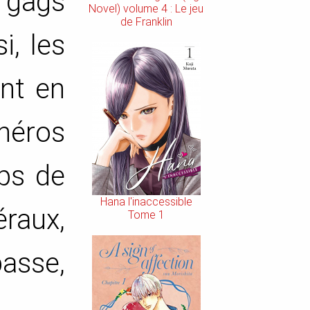
e gags
Novel) volume 4 : Le jeu
de Franklin
i, les
nt en
-héros
mps de
Hana l'inaccessible
éraux,
Tome 1
passe,