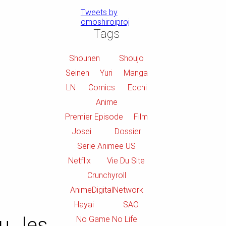
Tweets by
omoshiroiproj
Tags
Shounen
Shoujo
Seinen
Yuri
Manga
LN
Comics
Ecchi
Anime
Premier Episode
Film
Josei
Dossier
Serie Animee US
Netflix
Vie Du Site
Crunchyroll
AnimeDigitalNetwork
Hayai
SAO
 les
No Game No Life