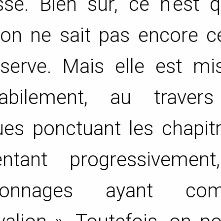
se. Bien sûr, ce n’est q
on ne sait pas encore c
réserve. Mais elle est m
abilement, au traver
ues ponctuant les chapit
tant progressivement
rsonnages ayant com