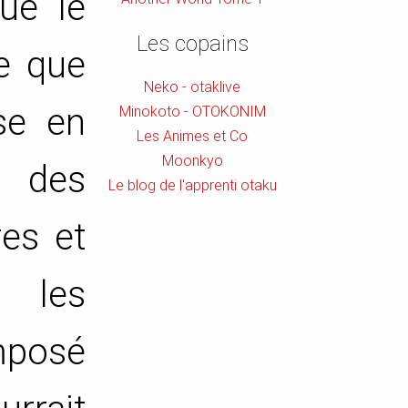
ue le
Les copains
e que
Neko - otaklive
ise en
Minokoto - OTOKONIM
Les Animes et Co
Moonkyo
s des
Le blog de l'apprenti otaku
res et
, les
posé