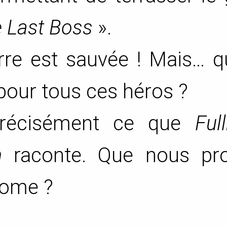
e Last Boss
».
erre est sauvée ! Mais… 
 pour tous ces héros ?
 précisément ce que
Ful
n
raconte. Que nous pr
tome ?