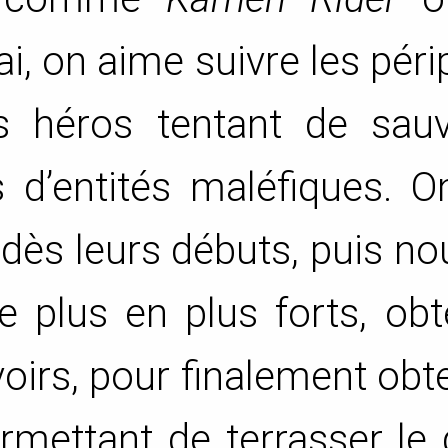
i, on aime suivre les péri
s héros tentant de sauv
d’entités maléfiques. On
 dès leurs débuts, puis no
e plus en plus forts, ob
irs, pour finalement obte
rmettant de terrasser le