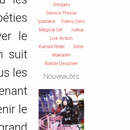
Oregairu
Service Presse
péties
Iyashikei
Edens Zero
Magical Girl
Isekai
er le
Live Action
Kamen Rider
Série
 suit
Wakanim
Bande Dessinée
us les
Nouveautés
tenant
nir le
 grand