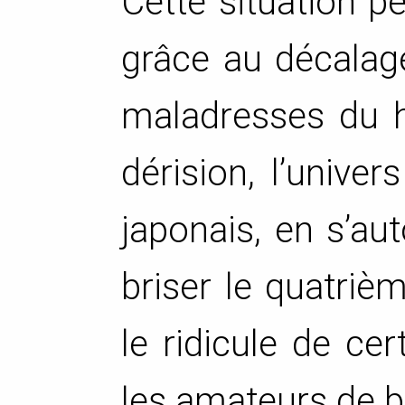
Cette situation 
grâce au décalage
maladresses du h
dérision, l’univer
japonais, en s’a
briser le quatriè
le ridicule de cer
les amateurs de b