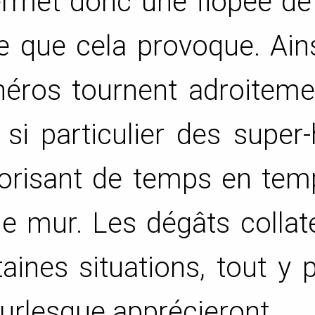
permet donc une flopée d
 que cela provoque. Ains
éros tournent adroiteme
s si particulier des super
utorisant de temps en te
me mur. Les dégâts collat
taines situations, tout y 
urlesque apprécieront.