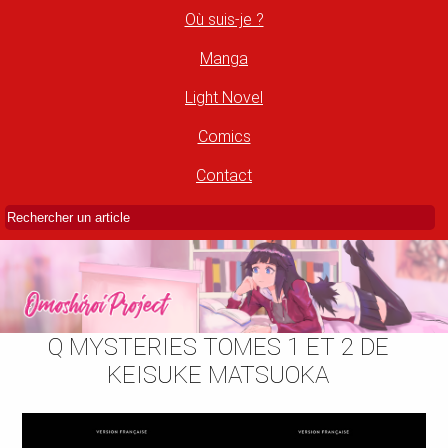
Où suis-je ?
Manga
Light Novel
Comics
Contact
Q MYSTERIES TOMES 1 ET 2 DE
KEISUKE MATSUOKA