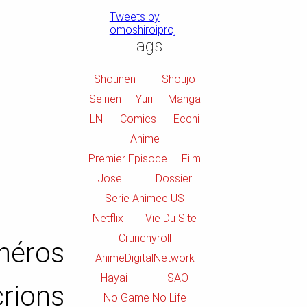
Tweets by
omoshiroiproj
Tags
Shounen
Shoujo
Seinen
Yuri
Manga
LN
Comics
Ecchi
Anime
Premier Episode
Film
Josei
Dossier
Serie Animee US
Netflix
Vie Du Site
Crunchyroll
héros
AnimeDigitalNetwork
Hayai
SAO
crions
No Game No Life