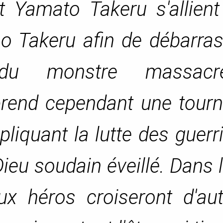
 Yamato Takeru s'allient
o Takeru afin de débarras
du monstre massacre
prend cependant une tourn
liquant la lutte des guerr
Dieu soudain éveillé. Dans 
ux héros croiseront d'aut