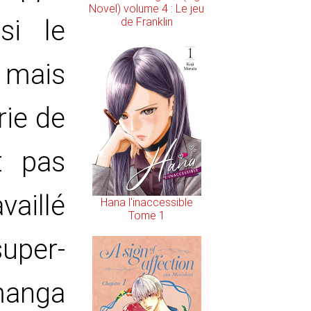
Novel) volume 4 : Le jeu
si le
de Franklin
 mais
rie de
t pas
vaillé
Hana l'inaccessible
Tome 1
super-
manga