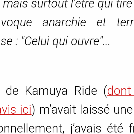
mais surtout l'être qui tire
ovoque anarchie et terr
se : "Celui qui ouvre"...
e de Kamuya Ride (
dont
vis ici
) m’avait laissé une
nnellement, j’avais été 