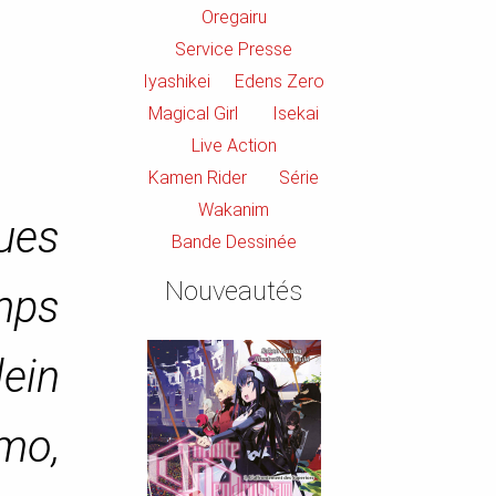
Oregairu
Service Presse
Iyashikei
Edens Zero
Magical Girl
Isekai
Live Action
Kamen Rider
Série
Wakanim
gues
Bande Dessinée
Nouveautés
mps
lein
mo,