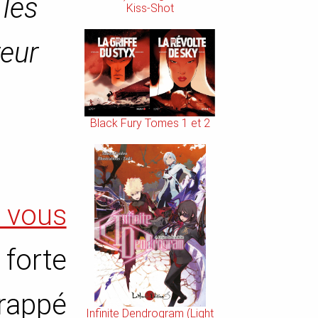
 les
Kiss-Shot
eur
Black Fury Tomes 1 et 2
 vous
 forte
frappé
Infinite Dendrogram (Light