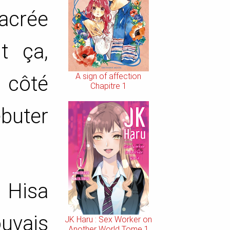
Sacrée
t ça,
A sign of affection
 côté
Chapitre 1
buter
 Hisa
ouvais
JK Haru : Sex Worker on
Another World Tome 1